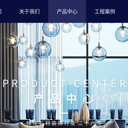
页
关于我们
产品中心
工程案例
P
R
O
D
U
C
T
C
E
N
T
E
R
产
品
中
心
倾
注
石
材
装
饰
行
业
二
十
六
年