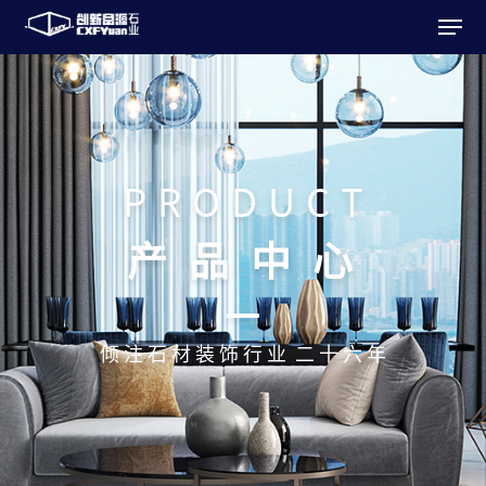
P
R
O
D
U
C
T
产
品
中
心
倾
注
石
材
装
饰
行
业
二
十
六
年