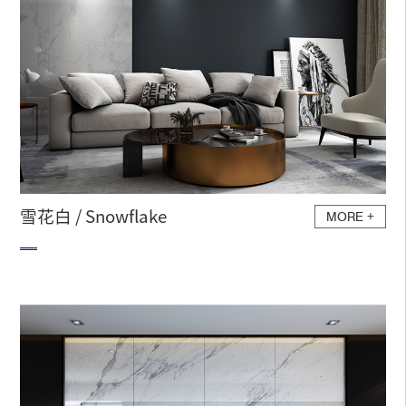
雪花白 / Snowflake
MORE
+