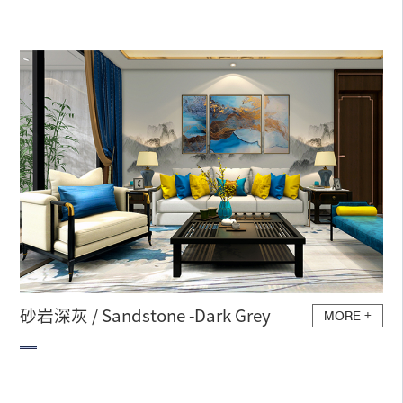
砂岩深灰 / Sandstone -Dark Grey
MORE
+