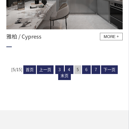
雅柏 / Cypress
MORE
+
[5/15]
首页
上一页
3
4
5
6
7
下一页
末页